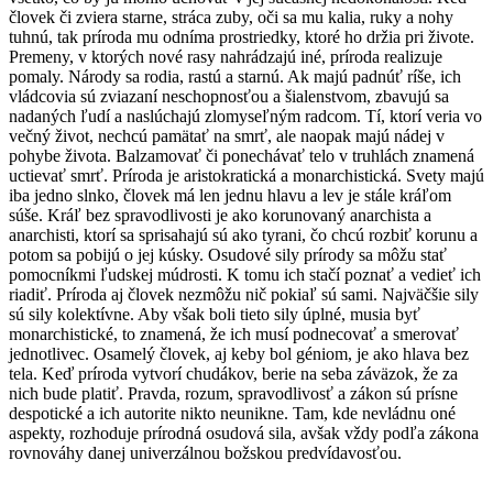
človek či zviera starne, stráca zuby, oči sa mu kalia, ruky a nohy
tuhnú, tak príroda mu odníma prostriedky, ktoré ho držia pri živote.
Premeny, v ktorých nové rasy nahrádzajú iné, príroda realizuje
pomaly. Národy sa rodia, rastú a starnú. Ak majú padnúť ríše, ich
vládcovia sú zviazaní neschopnosťou a šialenstvom, zbavujú sa
nadaných ľudí a naslúchajú zlomyseľným radcom. Tí, ktorí veria vo
večný život, nechcú pamätať na smrť, ale naopak majú nádej v
pohybe života. Balzamovať či ponechávať telo v truhlách znamená
uctievať smrť. Príroda je aristokratická a monarchistická. Svety majú
iba jedno slnko, človek má len jednu hlavu a lev je stále kráľom
súše. Kráľ bez spravodlivosti je ako korunovaný anarchista a
anarchisti, ktorí sa sprisahajú sú ako tyrani, čo chcú rozbiť korunu a
potom sa pobijú o jej kúsky. Osudové sily prírody sa môžu stať
pomocníkmi ľudskej múdrosti. K tomu ich stačí poznať a vedieť ich
riadiť. Príroda aj človek nezmôžu nič pokiaľ sú sami. Najväčšie sily
sú sily kolektívne. Aby však boli tieto sily úplné, musia byť
monarchistické, to znamená, že ich musí podnecovať a smerovať
jednotlivec. Osamelý človek, aj keby bol géniom, je ako hlava bez
tela. Keď príroda vytvorí chudákov, berie na seba záväzok, že za
nich bude platiť. Pravda, rozum, spravodlivosť a zákon sú prísne
despotické a ich autorite nikto neunikne. Tam, kde nevládnu oné
aspekty, rozhoduje prírodná osudová sila, avšak vždy podľa zákona
rovnováhy danej univerzálnou božskou predvídavosťou.