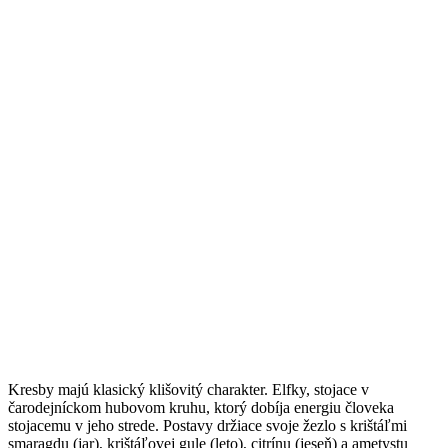
Kresby majú klasický klišovitý charakter. Elfky, stojace v
čarodejníckom hubovom kruhu, ktorý dobíja energiu človeka
stojacemu v jeho strede. Postavy držiace svoje žezlo s krištáľmi
smaragdu (jar), krištáľovej gule (leto), citrínu (jeseň) a ametystu