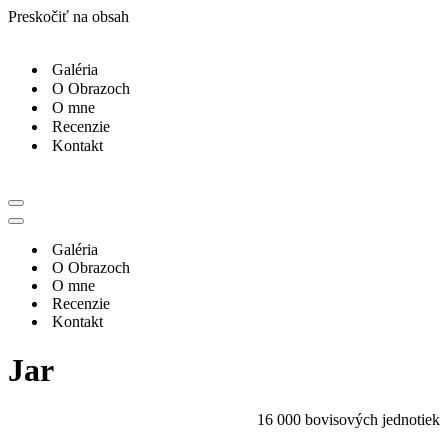
Preskočiť na obsah
Galéria
O Obrazoch
O mne
Recenzie
Kontakt
Menu
navigácie
Menu
navigácie
Galéria
O Obrazoch
O mne
Recenzie
Kontakt
Jar
16 000
bovisových jednotiek