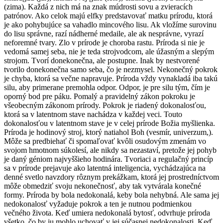
(zima). Každá z nich má na znak múdrosti sovu a zvieracích
patrónov. Ako celok majú elfky predstavovať matku prírodu, ktorá
je ako pohybujúce sa vahadlo mincového lisu. Ak vložíme surovinu
do lisu správne, razí nádherné medaile, ale ak nesprávne, vyrazí
neforemné tvary. Zlo v prírode je choroba rastu. Príroda si nie je
vedomá samej seba, nie je teda strojvodcom, ale úžasným a slepým
strojom. Tvorí donekonečna, ale postupne. Inak by nestvorené
tvorilo donekonečna samo seba, čo je nezmysel. Nekonečný pokrok
je chyba, ktorá sa večne napravuje. Príroda vždy vynakladá iba takú
silu, aby primerane premohla odpor. Odpor, je pre silu tým, čím je
oporný bod pre páku. Pomalý a pravidelný zákon pokroku je
všeobecným zákonom prírody. Pokrok je riadený dokonalosťou,
ktorá sa v latentnom stave nachádza v každej veci. Touto
dokonalosťou v latentnom stave je v celej prírode Božia myšlienka.
Príroda je hodinový stroj, ktorý natiahol Boh (vesmír, univerzum,).
Môže sa predbiehať či spomaľovať kvôli osudovým zmenám vo
svojom hmotnom súkolesí, ale nikdy sa nezastaví, pretože jej pohyb
je daný géniom najvyššieho hodinára. Tvoriaci a regulačný princíp
sa v prírode prejavuje ako latentná inteligencia, vychádzajúca na
denné svetlo navzdory rôznym prekážkam, ktorá jej prostredníctvom
môže obmedziť svoju nekonečnosť, aby tak vytvárala konečné
formy. Príroda by bola nedokonalá, keby bola nehybná. Ale sama jej
nedokonalosť vyžaduje pokrok a ten je nutnou podmienkou
večného života. Keď umiera nedokonalá bytosť, odvrhuje príroda
všetko, čo by ju mohlo uchovať v jej súčasnej nedokonalosti. Keď