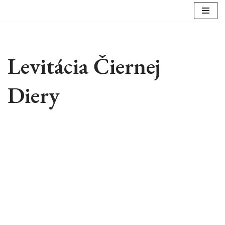
Preskočiť
na
obsah
Levitácia Čiernej
Diery