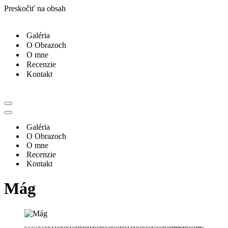
Preskočiť na obsah
Galéria
O Obrazoch
O mne
Recenzie
Kontakt
Menu
navigácie
Menu
navigácie
Galéria
O Obrazoch
O mne
Recenzie
Kontakt
Mág