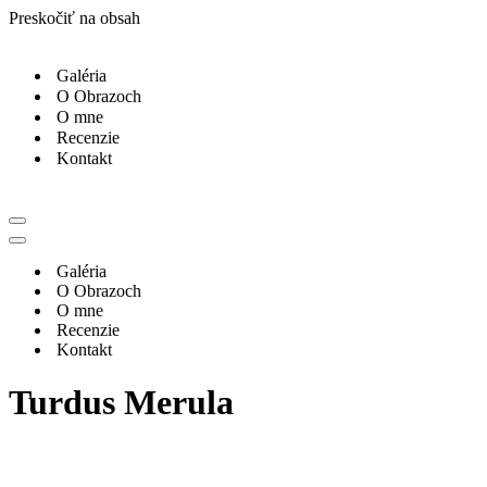
Preskočiť na obsah
Galéria
O Obrazoch
O mne
Recenzie
Kontakt
Menu
navigácie
Menu
navigácie
Galéria
O Obrazoch
O mne
Recenzie
Kontakt
Turdus Merula